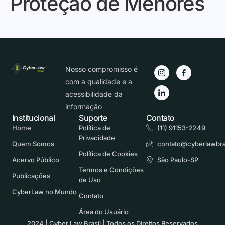
Proteção de Menores
Nosso compromisso é
com a qualidade e a
acessibilidade da
informação
Institucional
Suporte
Contato
Home
Política de
(11) 91153-2249
Privacidade
Quem Somos
contato@cyberlawbra
Política de Cookies
Acervo Público
São Paulo-SP
Termos e Condições
Publicações
de Uso
CyberLaw no Mundo
Contato
Área do Usuário
2024 | Cyber Law Brasil | Todos os Direitos Reservados