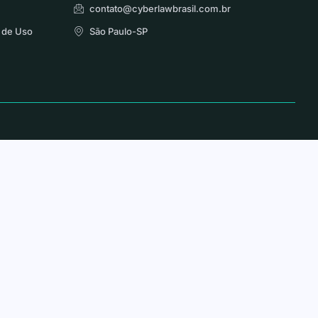
contato@cyberlawbrasil.com.br
 de Uso
São Paulo-SP