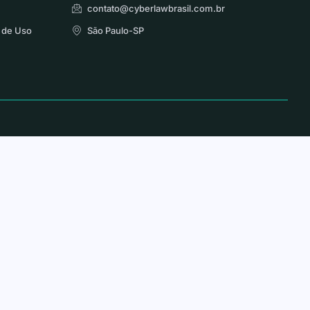
contato@cyberlawbrasil.com.br
 de Uso
São Paulo-SP