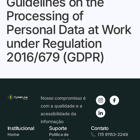
Guidelines on the
Processing of
Personal Data at Work
under Regulation
2016/679 (GDPR)
Nosso compromisso é
com a qualidade e a
acessibilidade da
informação
Institucional
Suporte
Contato
Home
Política de
(11) 91153-2249