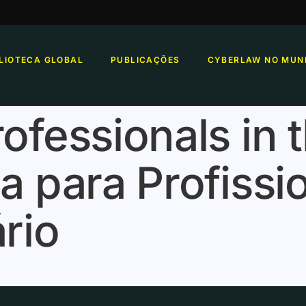
BLIOTECA GLOBAL
PUBLICAÇÕES
CYBERLAW NO MUN
rofessionals in 
ia para Profissi
ário