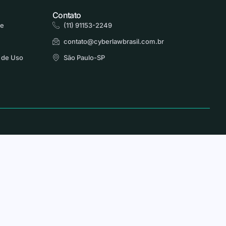
Contato
de
(11) 91153-2249
contato@cyberlawbrasil.com.br
 de Uso
São Paulo-SP