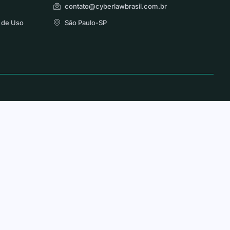
contato@cyberlawbrasil.com.br
 de Uso
São Paulo-SP