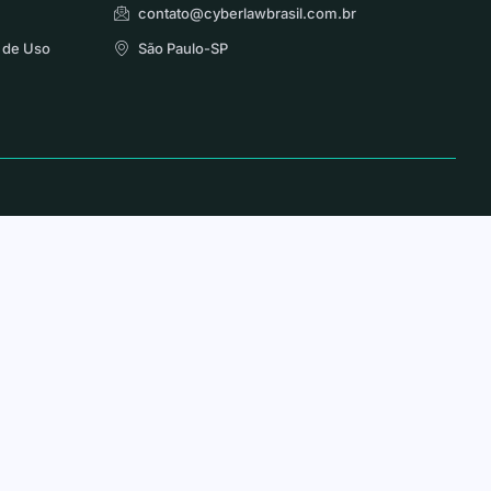
contato@cyberlawbrasil.com.br
 de Uso
São Paulo-SP