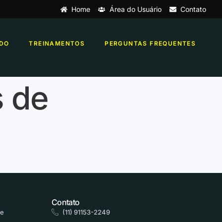
Home
Área do Usuário
Contato
DO
TREINAMENTOS
PERGUNTAS FREQUENTES
s de
Contato
de
(11) 91153-2249