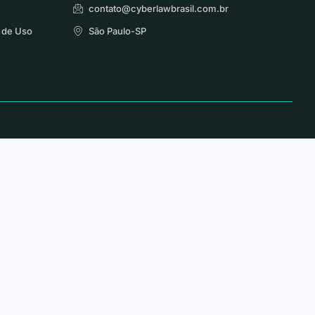
contato@cyberlawbrasil.com.br
 de Uso
São Paulo-SP