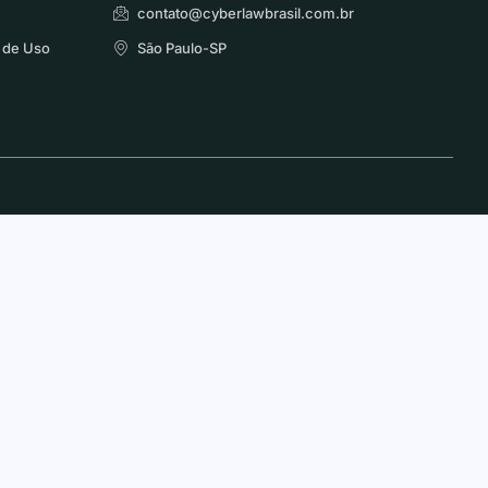
contato@cyberlawbrasil.com.br
 de Uso
São Paulo-SP