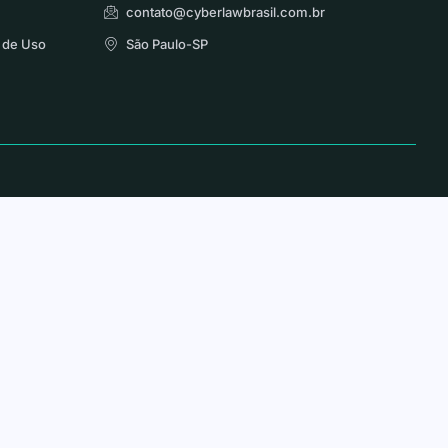
contato@cyberlawbrasil.com.br
 de Uso
São Paulo-SP