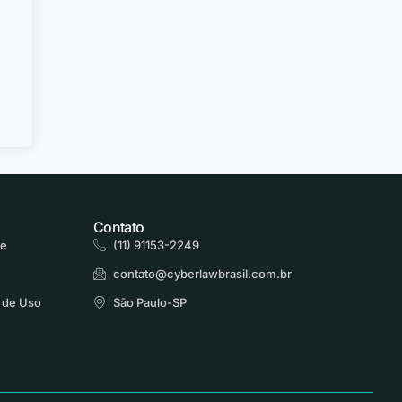
Contato
de
(11) 91153-2249
contato@cyberlawbrasil.com.br
 de Uso
São Paulo-SP