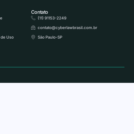
Contato
de
(11) 91153-2249
contato@cyberlawbrasil.com.br
 de Uso
São Paulo-SP