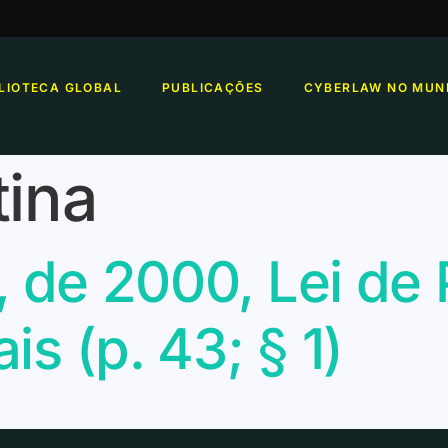
BLIOTECA GLOBAL
PUBLICAÇÕES
CYBERLAW NO MUN
tina
, de 2000, Lei de
s (p. 43; § 1)