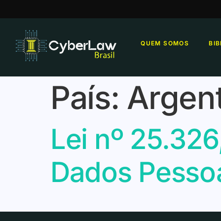
QUEM SOMOS
BI
País:
Argen
Lei nº 25.326
Dados Pessoai