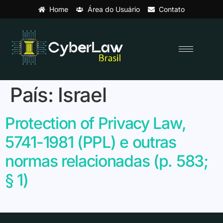
Home
Área do Usuário
Contato
País:
Israel
Protection of Privacy Law,
5741-1981 (PPL) e outras
normas relacionadas (p. 583;
§ 1)