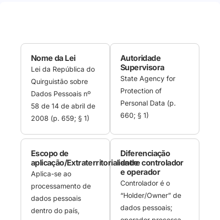
Nome da Lei
Autoridade
Supervisora
Lei da República do
State Agency for
Quirguistão sobre
Protection of
Dados Pessoais nº
Personal Data (p.
58 de 14 de abril de
660; § 1)
2008 (p. 659; § 1)
Escopo de
Diferenciação
aplicação/Extraterritorialidade
entre controlador
e operador
Aplica-se ao
Controlador é o
processamento de
“Holder/Owner” de
dados pessoais
dados pessoais;
dentro do país,
operador processa