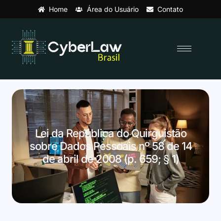
Home
Área do Usuário
Contato
Lei da República do Quirguistão
sobre Dados Pessoais nº 58 de 14
de abril de 2008 (p. 659; § 1)