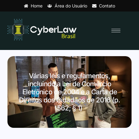
Home
Área do Usuário
Contato
Várias leis e regulamentos,
incluindo a Lei de Comércio
Eletrônico de 2004 e a Carta de
Direitos dos Cidadãos de 2016 (p.
562; § 1)