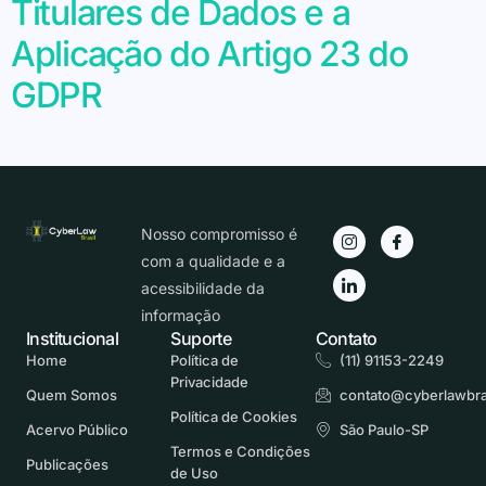
Titulares de Dados e a
Aplicação do Artigo 23 do
GDPR
Nosso compromisso é
com a qualidade e a
acessibilidade da
informação
Institucional
Suporte
Contato
Home
Política de
(11) 91153-2249
Privacidade
Quem Somos
contato@cyberlawbra
Política de Cookies
Acervo Público
São Paulo-SP
Termos e Condições
Publicações
de Uso