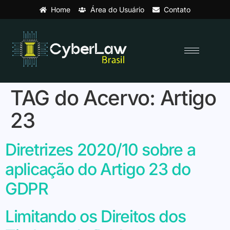
Home
Área do Usuário
Contato
TAG do Acervo:
Artigo
23
Diretrizes 2020/10 sobre a
aplicação do Artigo 23 do
GDPR
Limitando os Direitos dos