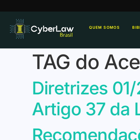
QUEM SOMOS
BI
TAG do Ace
Diretrizes 01
Artigo 37 da
Recomendaçõ