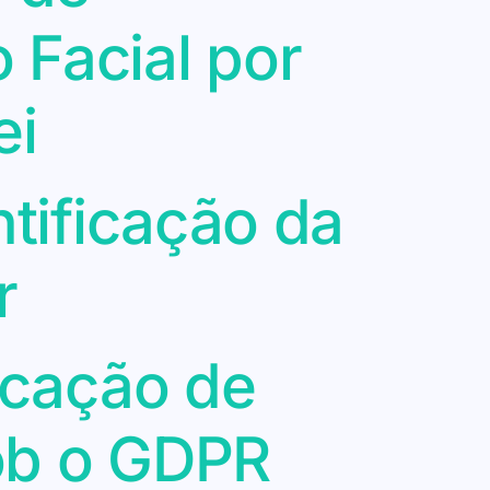
 Facial por
ei
ntificação da
r
icação de
ob o GDPR