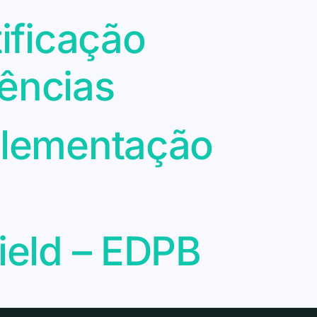
tificação
ências
plementação
ield – EDPB