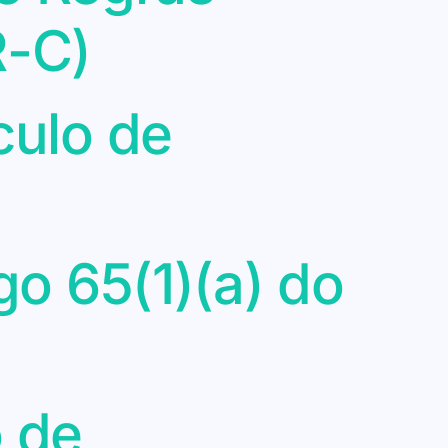
R-C)
culo de
go 65(1)(a) do
o de