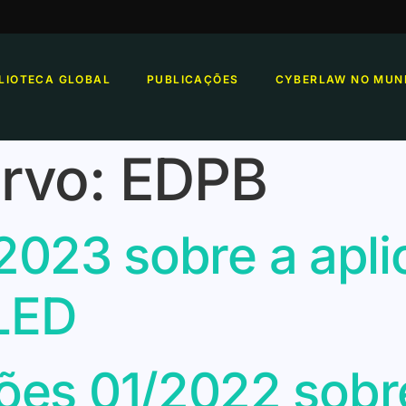
BLIOTECA GLOBAL
PUBLICAÇÕES
CYBERLAW NO MUN
rvo:
EDPB
/2023 sobre a apl
 LED
es 01/2022 sobr