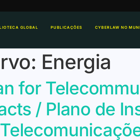
BLIOTECA GLOBAL
PUBLICAÇÕES
CYBERLAW NO MUN
rvo:
Energia
lan for Telecommu
acts / Plano de I
 Telecomunicaçõe