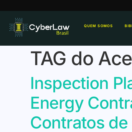
QUEM SOMOS
BI
TAG do Ace
Inspection P
Energy Contr
Contratos de