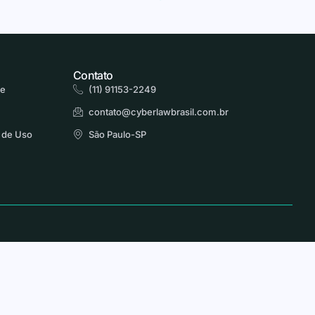
Contato
de
(11) 91153-2249
contato@cyberlawbrasil.com.br
 de Uso
São Paulo-SP