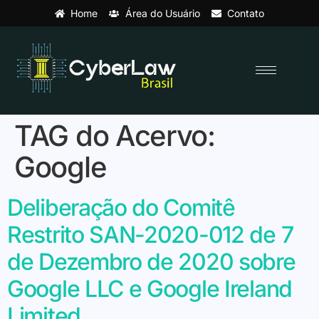
Home
Área do Usuário
Contato
TAG do Acervo:
Google
Deliberação do Comitê
Restrito SAN-2020-012 de 7
de Dezembro de 2020 sobre
Google LLC e Google Ireland
Limited