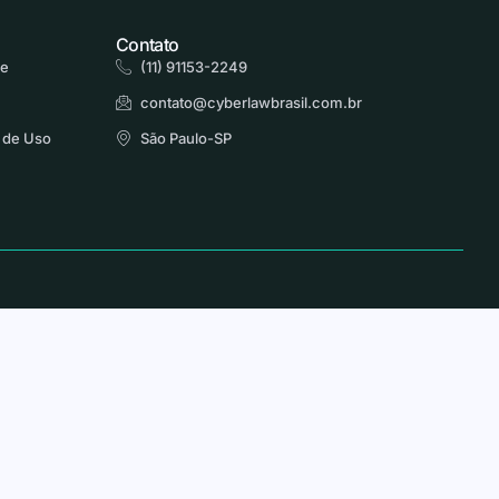
Contato
de
(11) 91153-2249
contato@cyberlawbrasil.com.br
 de Uso
São Paulo-SP