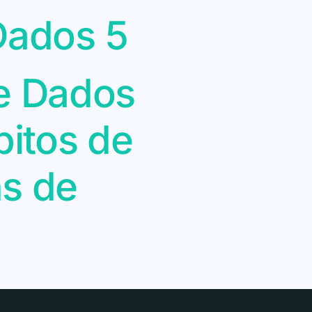
Dados 5
e Dados
itos de
ns de