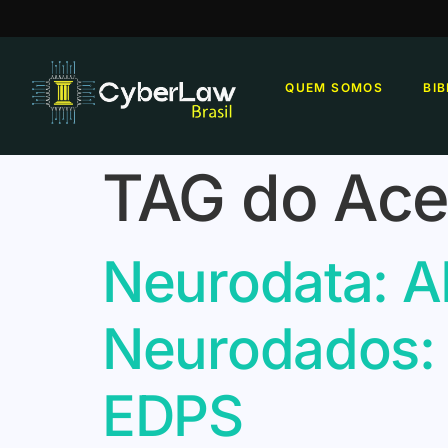
QUEM SOMOS
BI
TAG do Ace
Neurodata: A
Neurodados:
EDPS