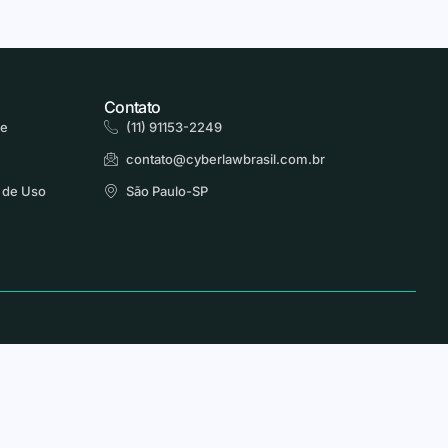
Contato
de
(11) 91153-2249
contato@cyberlawbrasil.com.br
 de Uso
São Paulo-SP