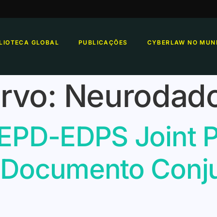
BLIOTECA GLOBAL
PUBLICAÇÕES
CYBERLAW NO MUN
rvo:
Neurodad
EPD-EDPS Joint P
 Documento Conj