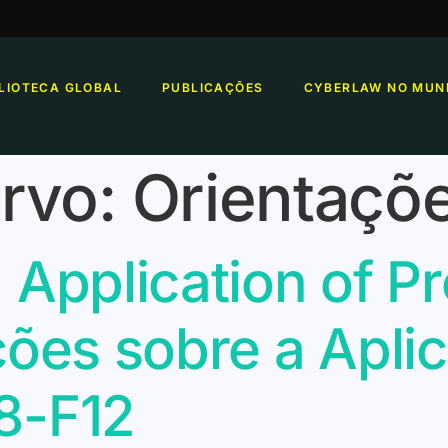
BLIOTECA GLOBAL
PUBLICAÇÕES
CYBERLAW NO MUN
rvo:
Orientaçõ
 Application of P
ções sobre a Apli
8-F12