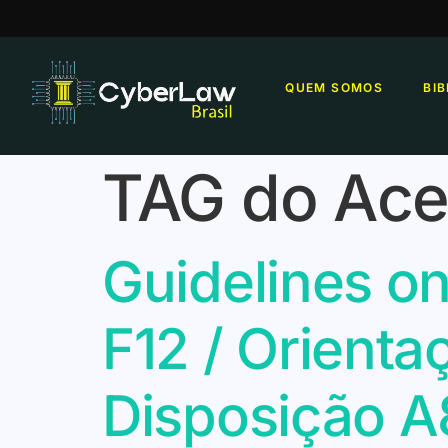
QUEM SOMOS
BI
TAG do Ace
Guidelines on
F12 / Orienta
Disposição A