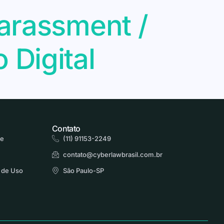
arassment /
Digital
Contato
de
(11) 91153-2249
contato@cyberlawbrasil.com.br
 de Uso
São Paulo-SP