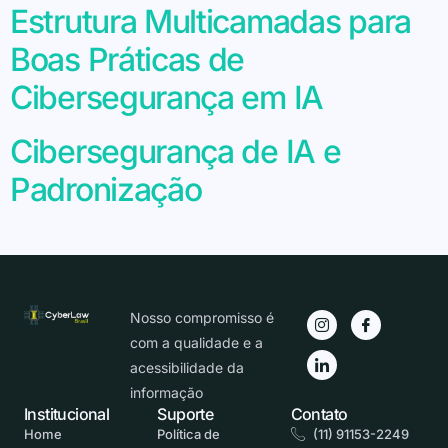
Estrutura Multicamadas para
Boas Práticas de
Cibersegurança em IA
Cibersegurança de IA e
Padronização
Nosso compromisso é
com a qualidade e a
acessibilidade da
informação
Institucional
Suporte
Contato
Home
Política de
(11) 91153-2249