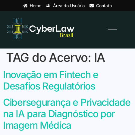
Home
Área do Usuário
Contato
TAG do Acervo:
IA
Inovação em Fintech e
Desafios Regulatórios
Cibersegurança e Privacidade
na IA para Diagnóstico por
Imagem Médica