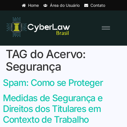
Home
Área do Usuário
Contato
TAG do Acervo:
Segurança
Spam: Como se Proteger
Medidas de Segurança e
Direitos dos Titulares em
Contexto de Trabalho